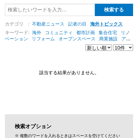
カテゴリ :
不動産ニュース
記者の目
海外トピックス
キーワード:
海外
コミュニティ
都市計画
集合住宅
リノ
ベーション
リフォーム
オープンスペース
商業施設
アパ
ート
建築
マンション
インテリア
エネルギー
新型コロ
ナ対応
エクステリア
区分建物
コンバージョン
都市再生
公営住宅
IT
[+]
該当する結果がありません。
検索オプション
※ 複数のワードを入れるときはスペースを空けてください