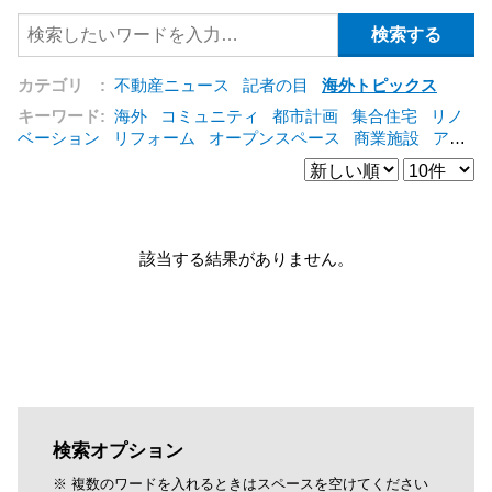
カテゴリ :
不動産ニュース
記者の目
海外トピックス
キーワード:
海外
コミュニティ
都市計画
集合住宅
リノ
ベーション
リフォーム
オープンスペース
商業施設
アパ
ート
建築
マンション
インテリア
エネルギー
新型コロ
ナ対応
エクステリア
区分建物
コンバージョン
都市再生
公営住宅
IT
[+]
該当する結果がありません。
検索オプション
※ 複数のワードを入れるときはスペースを空けてください