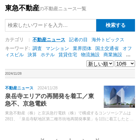
東急不動産
の不動産ニュース一覧
カテゴリ :
不動産ニュース
記者の目
海外トピックス
キーワード:
調査
マンション
業界団体
国土交通省
オフ
ィスビル
決算
ホテル
賃貸住宅
物流施設
商業施設
海
外
オフィス
三井不動産
三菱地所
東急不動産
賃料
ア
ットホーム
既存マンション
野村不動産
ZEH
[+]
2024/11/28
不動産ニュース
2024/11/28
泉岳寺エリアの再開発を着工／東
急不、京急電鉄
東急不動産（株）と京浜急行電鉄（株）で構成するコンソーシアムは
28日、「泉岳寺駅地区第二種市街地再開発事業」を1日に着工したと発
表した。計画地は、都営地下鉄浅草線・京急本線「泉岳寺」駅直結。