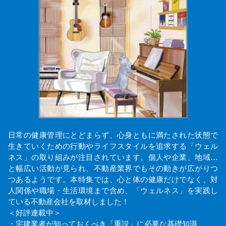
日常の健康管理にとどまらず、心身ともに満たされた状態で
生きていくための行動やライフスタイルを追求する「ウェル
ネス」の取り組みが注目されています。個人や企業、地域…
と幅広い活動が見られ、不動産業界でもその動きが広がりつ
つあるようです。本特集では、心と体の健康だけでなく、対
人関係や職場・生活環境まで含め、「ウェルネス」を実践し
ている不動産会社を取材しました！
＜好評連載中＞
・宅建業者が知っておくべき「重説」に必要な基礎知識