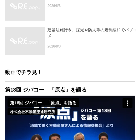
2026/8/3
建基法施行令、採光や防火等の規制緩和でパブコ
メ
2026/8/3
動画でチラ見！
第18回 ジバコー 「原点」を語る