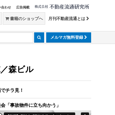
い合わせ
広告掲載
書籍のショップへ
月刊不動産流通とは
メルマガ無料登録
施／森ビル
画でチラ見！
談会「事故物件に立ち向かう」