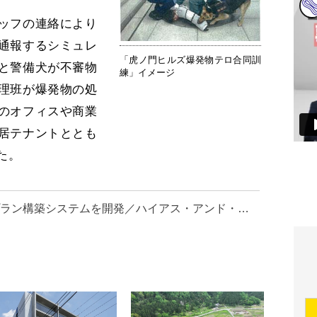
ッフの連絡により
通報するシミュレ
「虎ノ門ヒルズ爆発物テロ合同訓
と警備犬が不審物
練」イメージ
理班が爆発物の処
のオフィスや商業
居テナントととも
た。
ラン構築システムを開発／ハイアス・アンド・カンパニー