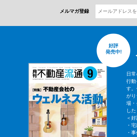
メルマガ登録
好評
発売中!
日常
行動
す。
がり
場・
した
＜好
・宅
・事