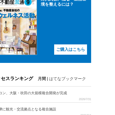
境を整えるには？
ご購入はこちら
クセスランキング
月間
|
はてなブックマーク
コン、大阪・吹田の大規模複合開発が完成
2026/7/31
津に観光・交流拠点となる複合施設