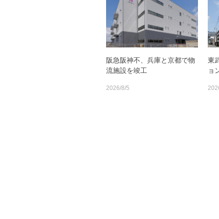
阪急阪神不、兵庫と京都で物
東
流施設を竣工
ョ
2026/8/5
202