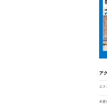
ア
エス
木更