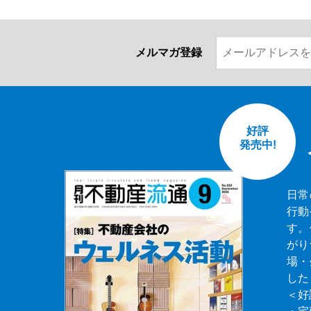
メルマガ登録
好評
発売中!
日常
行動
す。
がり
場・
した
＜好