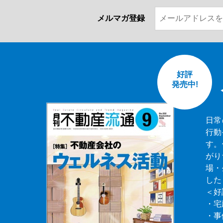
メルマガ登録
好評
発売中!
日常
行動
す。
がり
場・
した
＜好
・宅
・事