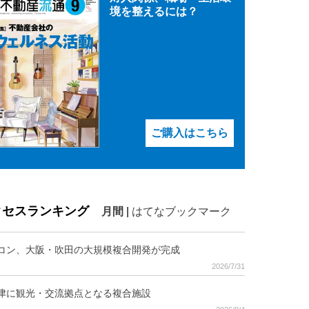
境を整えるには？
ご購入はこちら
クセスランキング
月間
|
はてなブックマーク
コン、大阪・吹田の大規模複合開発が完成
2026/7/31
津に観光・交流拠点となる複合施設