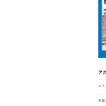
ア
エス
木更