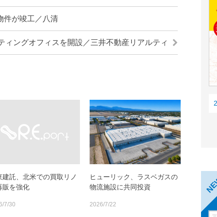
物件が竣工／八清
ティングオフィスを開設／三井不動産リアルティ
東建託、北米での買取リノ
ヒューリック、ラスベガスの
N
再販を強化
物流施設に共同投資
6/7/30
2026/7/22