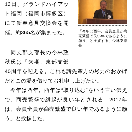
13日、グランドハイアッ
ト福岡（福岡市博多区）
にて新春意見交換会を開
「今年は酉年。会員全員が商
催。約365名が集まった。
売繁盛で良い年であるように
願う」と挨拶する、今林支部
長
同支部支部長の今林政
秋氏は「来期、東部支部
40周年を迎える。これも諸先輩方の尽力のおかげ
だとこの場を借りてお礼申し上げたい。
今年は酉年。酉年は“取り込む”をいう言い伝え
で、商売繁盛で縁起が良い年とされる。2017年
は、会員全員が商売繁盛で良い年であるように願
う」と挨拶した。