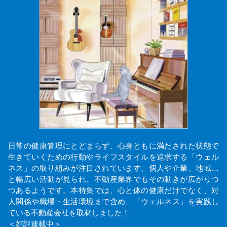
日常の健康管理にとどまらず、心身ともに満たされた状態で
生きていくための行動やライフスタイルを追求する「ウェル
ネス」の取り組みが注目されています。個人や企業、地域…
と幅広い活動が見られ、不動産業界でもその動きが広がりつ
つあるようです。本特集では、心と体の健康だけでなく、対
人関係や職場・生活環境まで含め、「ウェルネス」を実践し
ている不動産会社を取材しました！
＜好評連載中＞