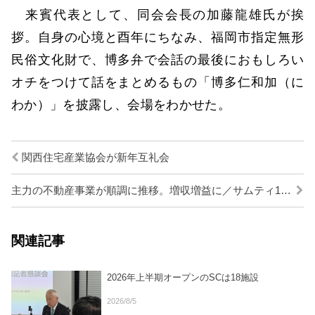
来賓代表として、同会会長の加藤龍雄氏が挨
拶。自身の心境と酉年にちなみ、福岡市指定無形
民俗文化財で、博多弁で会話の最後におもしろい
オチをつけて話をまとめるもの「博多仁和加（に
わか）」を披露し、会場をわかせた。
関西住宅産業協会が新年互礼会
主力の不動産事業が順調に推移。増収増益に／サムティ16年11月期決算
関連記事
2026年上半期オープンのSCは18施設
2026/8/5