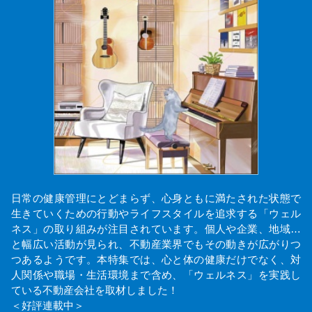
日常の健康管理にとどまらず、心身ともに満たされた状態で
生きていくための行動やライフスタイルを追求する「ウェル
ネス」の取り組みが注目されています。個人や企業、地域…
と幅広い活動が見られ、不動産業界でもその動きが広がりつ
つあるようです。本特集では、心と体の健康だけでなく、対
人関係や職場・生活環境まで含め、「ウェルネス」を実践し
ている不動産会社を取材しました！
＜好評連載中＞