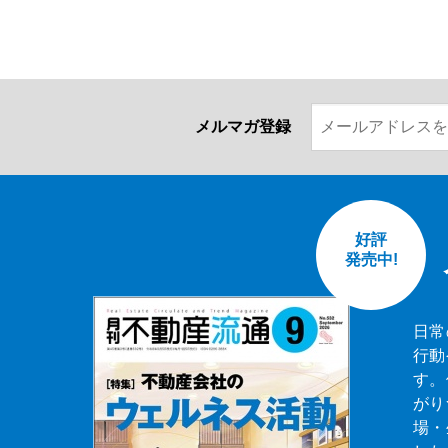
メルマガ登録
好評
発売中!
日常
行動
す。
がり
場・