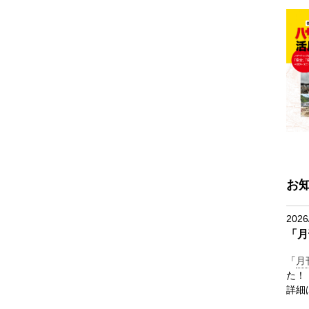
お
2026
「月
「
月
た！
詳細