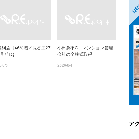
N
業利益は46％増／長谷工27
小田急不G、マンション管理
月期1Q
会社の全株式取得
6/8/6
2026/8/4
ア