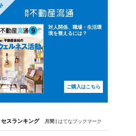
EW
対人関係、職場・生活環
境を整えるには？
ご購入はこちら
クセスランキング
月間
|
はてなブックマーク