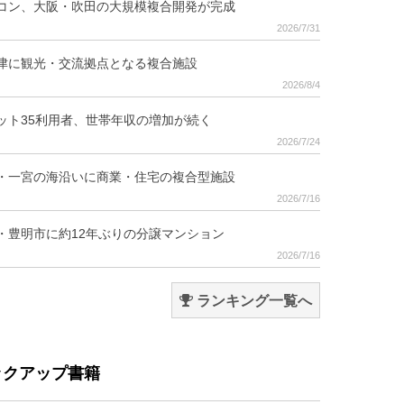
コン、大阪・吹田の大規模複合開発が完成
2026/7/31
津に観光・交流拠点となる複合施設
2026/8/4
ット35利用者、世帯年収の増加が続く
2026/7/24
・一宮の海沿いに商業・住宅の複合型施設
2026/7/16
・豊明市に約12年ぶりの分譲マンション
2026/7/16
ランキング一覧へ
ックアップ書籍