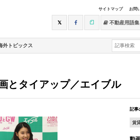
サイトマップ
お問
不動産用語集
海外トピックス
画とタイアップ／エイブル
記事
賃
動