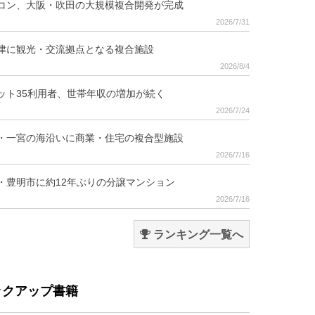
コン、大阪・吹田の大規模複合開発が完成
2026/7/31
津に観光・交流拠点となる複合施設
2026/8/4
ット35利用者、世帯年収の増加が続く
2026/7/24
・一宮の海沿いに商業・住宅の複合型施設
2026/7/16
・豊明市に約12年ぶりの分譲マンション
2026/7/16
ランキング一覧へ
ックアップ書籍