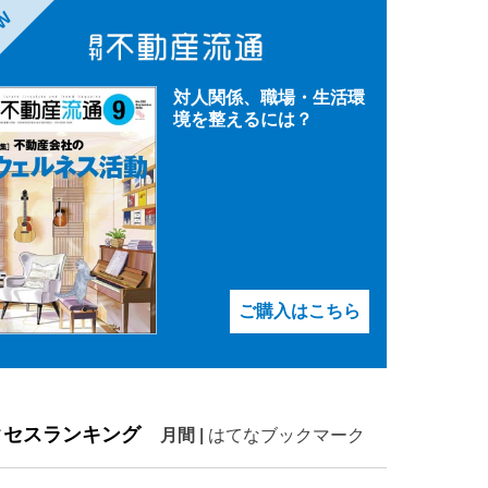
EW
対人関係、職場・生活環
境を整えるには？
ご購入はこちら
クセスランキング
月間
|
はてなブックマーク