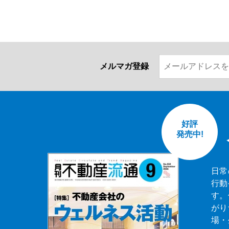
メルマガ登録
好評
発売中!
日常
行動
す。
がり
場・