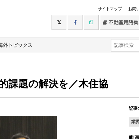
サイトマップ
お問
不動産用語集
海外トピックス
会的課題の解決を／木住協
記事
業
動