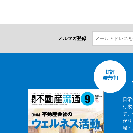
メルマガ登録
好評
発売中!
日常
行動
す。
がり
場・