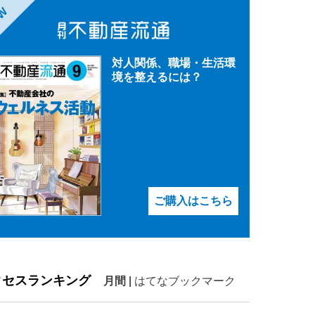
EW
対人関係、職場・生活環
境を整えるには？
ご購入はこちら
クセスランキング
月間
|
はてなブックマーク