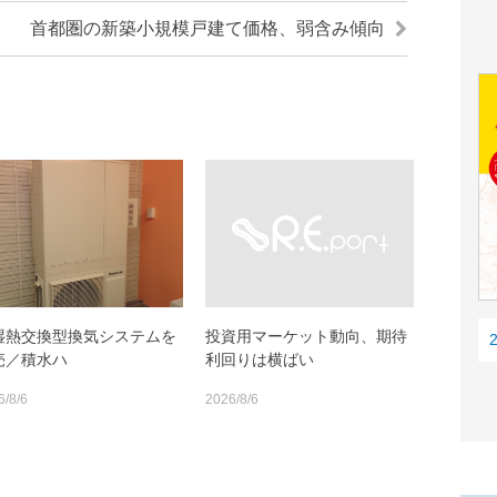
首都圏の新築小規模戸建て価格、弱含み傾向
湿熱交換型換気システムを
投資用マーケット動向、期待
売／積水ハ
利回りは横ばい
6/8/6
2026/8/6