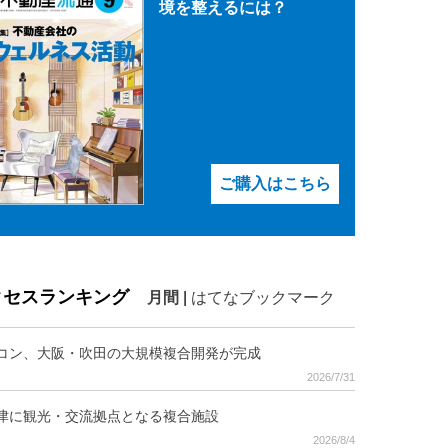
境を整えるには？
ご購入はこちら
クセスランキング
月間
|
はてなブックマーク
コン、大阪・吹田の大規模複合開発が完成
2026/7/31
津に観光・交流拠点となる複合施設
2026/8/4