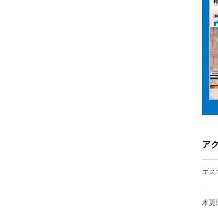
ア
エス
木更