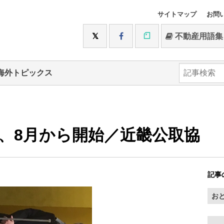
サイトマップ
お問
不動産用語集
海外トピックス
、8月から開始／近畿公取協
記事
お