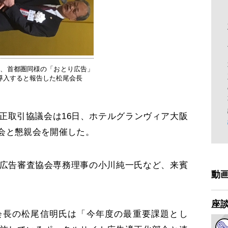
ら、首都圏同様の「おとり広告」
導入すると報告した松尾会長
取引協議会は16日、ホテルグランヴィア大阪
会と懇親会を開催した。
広告審査協会専務理事の小川純一氏など、来賓
動
座
長の松尾信明氏は「今年度の最重要課題とし