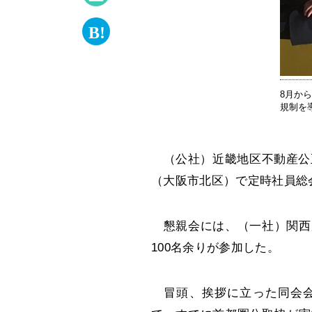
8月か
規制を
（公社）近畿地区不動産公正
（大阪市北区）で定時社員総
懇親会には、（一社）関西
100名余りが参加した。
冒頭、挨拶に立った同会会