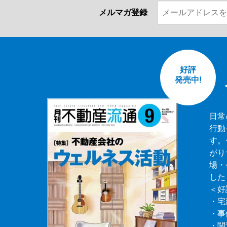
メルマガ登録
好評
発売中!
日常
行動
す。
がり
場・
した
＜好
・宅
・事
・関