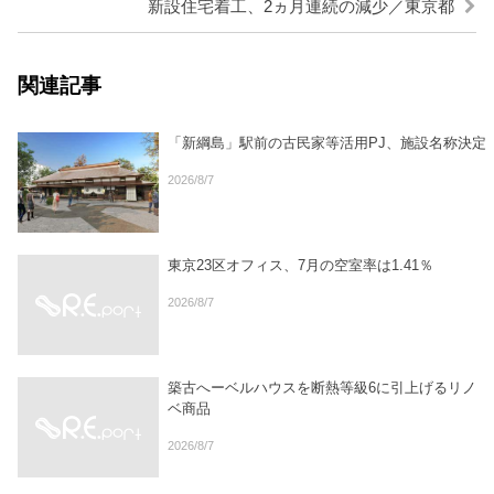
新設住宅着工、2ヵ月連続の減少／東京都
関連記事
「新綱島」駅前の古民家等活用PJ、施設名称決定
2026/8/7
東京23区オフィス、7月の空室率は1.41％
2026/8/7
築古へーベルハウスを断熱等級6に引上げるリノ
ベ商品
2026/8/7