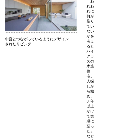
「わ
れわ
れに
何が
足り
てい
ない
かを
中庭とつながっているようにデザイン
考え
されたリビング
ると
ハイ
クラ
スの
木造
住
宅。
人探
しか
ら始
め、
3年
以上
かけ
て実
現に
至っ
た」
など