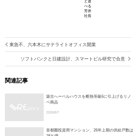
と述
べる
芳井
社長
東急不、六本木にサテライトオフィス開業
ソフトバンクと日建設計、スマートビル研究で合意
関連記事
築古へーベルハウスを断熱等級6に引上げるリノ
ベ商品
2026/8/7
首都圏投資用マンション、26年上期の供給戸数は
28％増