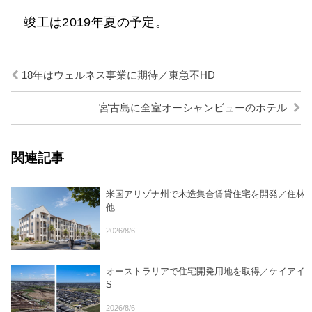
竣工は2019年夏の予定。
18年はウェルネス事業に期待／東急不HD
宮古島に全室オーシャンビューのホテル
関連記事
米国アリゾナ州で木造集合賃貸住宅を開発／住林
他
2026/8/6
オーストラリアで住宅開発用地を取得／ケイアイ
S
2026/8/6