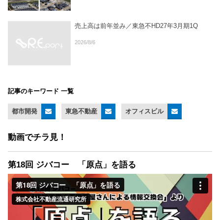
売上高は前年並み／東急不HD27年3月期1Q
2026/8/6
記事のキーワード 一覧
都市開発
東急不動産
オフィスビル
動画でチラ見！
第18回 ジバコー 「原点」を語る