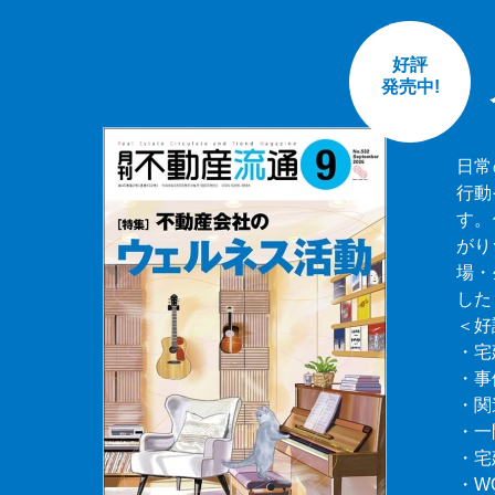
好評
発売中!
日常
行動
す。
がり
場・
した
＜好
・宅
・事
・関
・一
・宅
・W