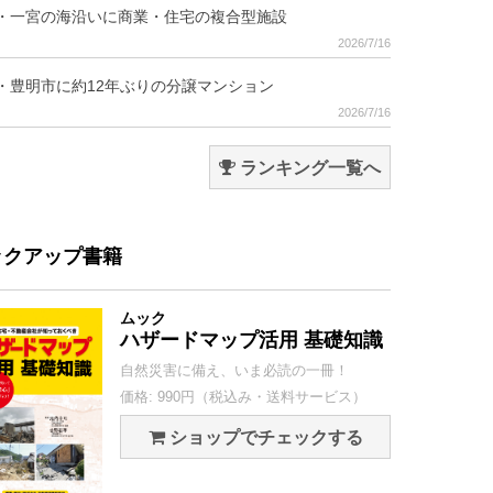
・一宮の海沿いに商業・住宅の複合型施設
2026/7/16
・豊明市に約12年ぶりの分譲マンション
2026/7/16
ランキング一覧へ
ックアップ書籍
ムック
ハザードマップ活用 基礎知識
自然災害に備え、いま必読の一冊！
価格: 990円（税込み・送料サービス）
ショップでチェックする