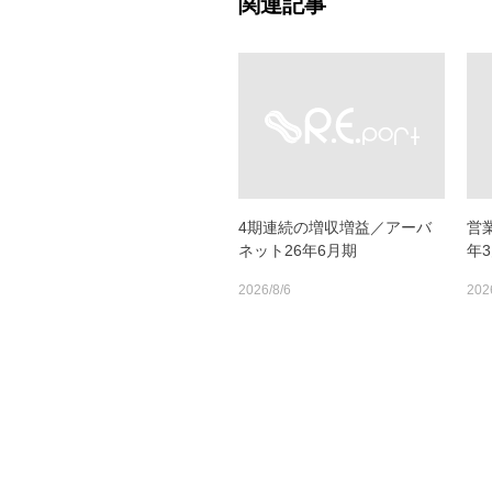
関連記事
4期連続の増収増益／アーバ
営
ネット26年6月期
年3
2026/8/6
202