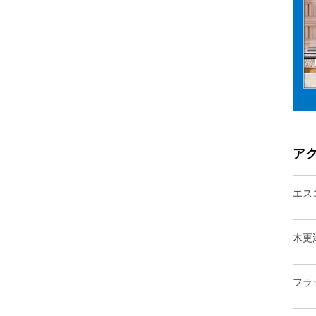
ア
エス
木更
フラ