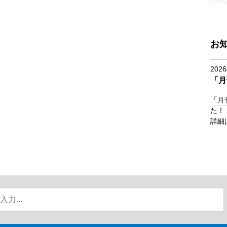
お
2026
「月
「
月
た！
詳細