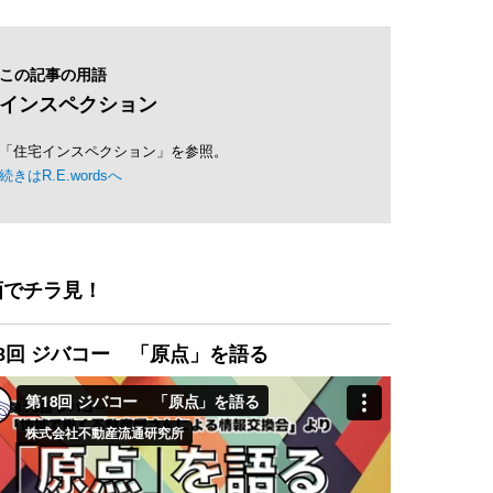
この記事の用語
インスペクション
「住宅インスペクション」を参照。
続きはR.E.wordsへ
画でチラ見！
8回 ジバコー 「原点」を語る