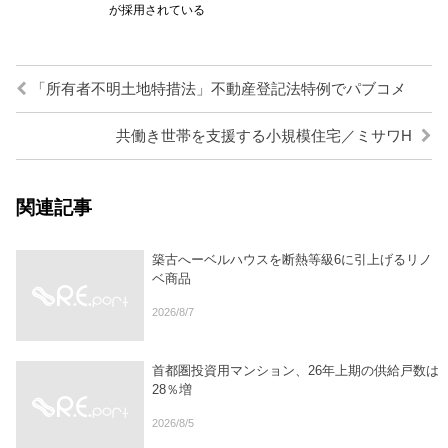
が採用されている
「所有者不明土地特措法」不動産登記法特例でパブコメ
共働き世帯を支援する小規模住宅／ミサワH
関連記事
築古へーベルハウスを断熱等級6に引上げるリノ
ベ商品
2026/8/7
首都圏投資用マンション、26年上期の供給戸数は
28％増
2026/8/5