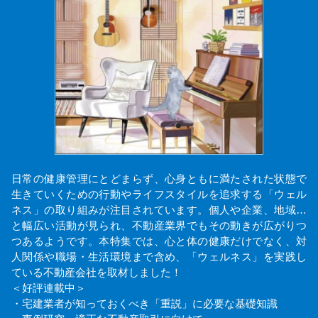
日常の健康管理にとどまらず、心身ともに満たされた状態で
生きていくための行動やライフスタイルを追求する「ウェル
ネス」の取り組みが注目されています。個人や企業、地域…
と幅広い活動が見られ、不動産業界でもその動きが広がりつ
つあるようです。本特集では、心と体の健康だけでなく、対
人関係や職場・生活環境まで含め、「ウェルネス」を実践し
ている不動産会社を取材しました！
＜好評連載中＞
・宅建業者が知っておくべき「重説」に必要な基礎知識