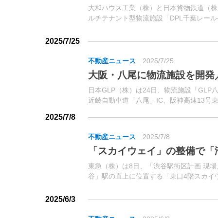
大和ハウス工業（株）と日本貨物鉄道（株）
ルチテナント型物流施設「DPL千葉レー
16日に竣工したと発表した。東京都心から
指定されている千葉港の新港地区に位置。
2025/7/25
不動産ニュース
2025/7/25
大阪・八尾に物流施設を開発／
日本GLP（株）は24日、物流施設「GLP
近畿自動車道「八尾」IC、阪神高速13号
に近接。
2025/7/8
不動産ニュース
2025/7/8
「スカイウェイ」の整備で「
東急（株）は8日、「渋谷駅街区計画 現
谷」駅の直上に位置する「東口4階スカイ
開した。
2025/6/3