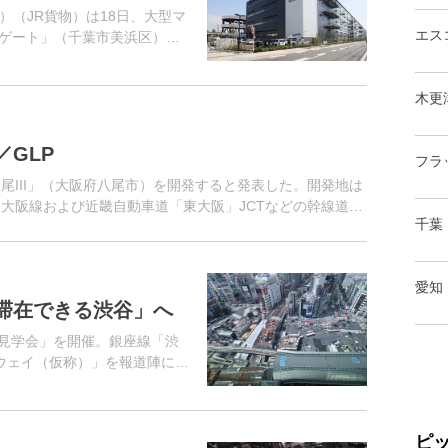
（JR貨物）は18日、大型マ
エス
ルゲート」（千葉市美浜区）を
約30km圏内、国際拠点港湾に
木更
GLP
フラ
八尾III」（大阪府八尾市）を開発すると発表した。開発地は
東大阪線および近畿自動車道「東大阪」JCTなどの幹線道路
千葉
愛知
滞在できる渋谷」へ
場見学会」を開催。銀座線「渋
ウェイ（仮称）」を報道陣に公
ピ