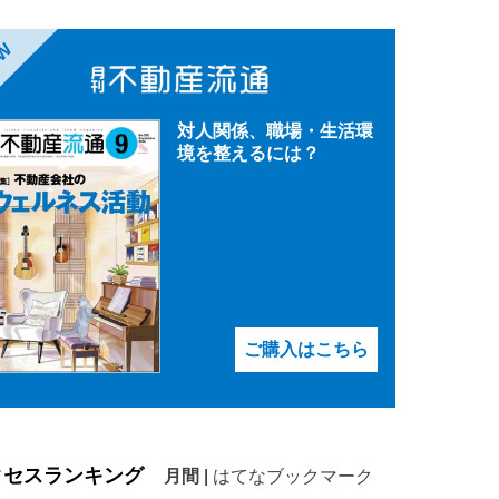
EW
対人関係、職場・生活環
境を整えるには？
ご購入はこちら
クセスランキング
月間
|
はてなブックマーク