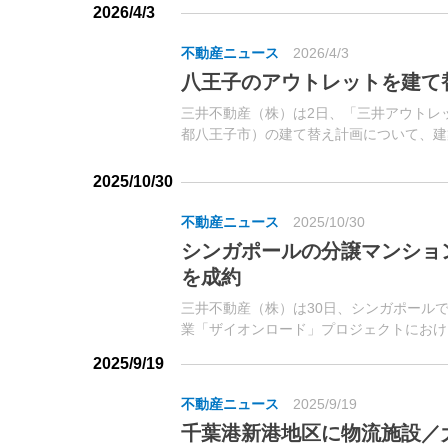
南」ICより約2.1km、「栗東」ICよ...
2026/4/3
不動産ニュース
2026/4/3
八王子のアウトレットを建て
三井不動産（株）は2日、「三井アウトレ
都八王子市）の建て替え計画について、建
た。同施設は、2000年に開業。
2025/10/30
不動産ニュース
2025/10/30
シンガポールの分譲マンショ
を成約
三井不動産（株）は30日、シンガポール
業「ザイオンロード」プロジェクトにおけ
ド」（総戸数706戸）を25日から販売。同
2025/9/19
発表した。
不動産ニュース
2025/9/19
千葉港新港地区に物流施設／