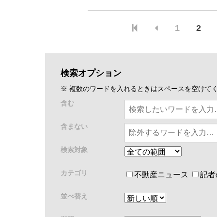
発を始動した。現地の住宅ディベロ...
1
2
検索オプション
※ 複数のワードを入れるときはスペースを空けて
含む
含まない
検索対象
カテゴリ
不動産ニュース
記者
並べ替え