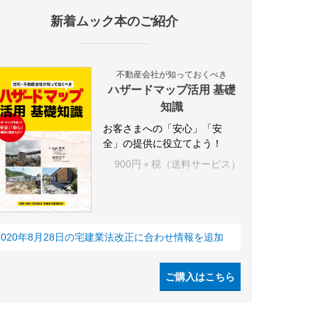
新着ムック本のご紹介
施設
海外
オフィス
三井不動産
三菱地所
東急不動産
賃料
不動産会社が知っておくべき
ハザードマップ活用 基礎
知識
お客さまへの「安心」「安
全」の提供に役立てよう！
900円＋税（送料サービス）
2020年8月28日の宅建業法改正に合わせ情報を追加
ご購入はこちら