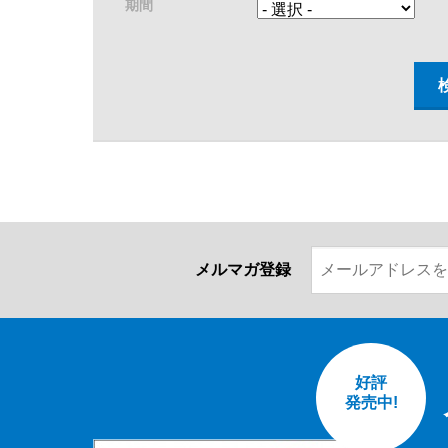
期間
メルマガ登録
好評
発売中!