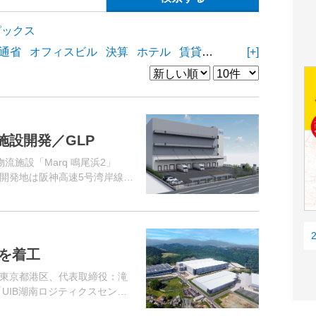
ピックス
通省
オフィスビル
決算
ホテル
賃貸住宅
物流施設
[+]
商業
施設開発／GLP
流施設「Marq 鳴尾浜2」
開発地は阪神高速5号湾岸線
全域へのアクセスに優れてい
を着工
東京都港区、代表取締役：滝
UIB湖南ロジティクスセンタ
。開発地は名神高速道路「栗東湖