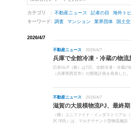
カテゴリ :
不動産ニュース
記者の目
海外ト
キーワード:
調査
マンション
業界団体
国土交
2026/4/7
不動産ニュース
2026/4/7
兵庫で全館冷凍・冷蔵の物流
日本GLP（株）は7日、全館冷凍・冷蔵の物
（兵庫県西宮市）の開発計画を発表した。
「鳴尾浜」ICより約1.2km、関西エリア
る。
不動産ニュース
2026/4/7
滋賀の大規模物流PJ、最終期
（株）ユニファイド・インダストリアル（
沢 洋氏）は、マルチテナント型物流施設「
ーIII」を3月27日に着工したと発表した