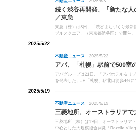
不動産ニュース
2025/6/3
続く渋谷再開発、「新たな人
／東急
東急（株）は3日、「渋谷まちづくり最新
ブルスクエア」（東京都渋谷区）で開催。
谷開発事業部長の坂井 洋一郎氏らが、進
2025/5/22
要について説明した。
不動産ニュース
2025/5/22
アパ、「札幌」駅前で500室
アパグループは21日、「アパホテル＆リ
を発表した。JR「札幌」駅北口徒歩4分に
2025/5/19
不動産ニュース
2025/5/19
三菱地所、オーストラリアで
三菱地所（株）は19日、オーストラリア
中心とした大規模複合開発「Rozelle Vil
ついて、ニューサウスウェールズ州の開発