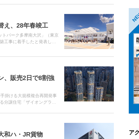
N
替え、28年春竣工
ットパーク多摩南大沢」（東京
築工事に着手したと発表し
ン、販売2日で8割強
で手掛ける大規模複合再開発事
る分譲住宅「ザイオングラン
26日時点で84％が成約したと
ア
大和ハ・JR貨物