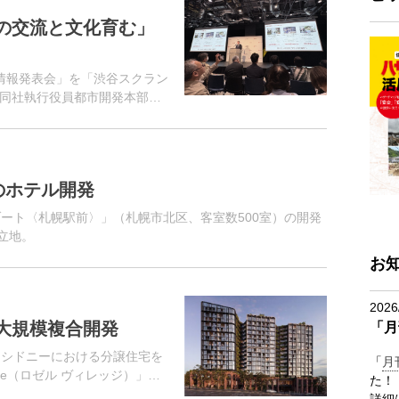
の交流と文化育む」
情報発表会」を「渋谷スクラン
同社執行役員都市開発本部渋
行中の再開発プロジェクトの概
のホテル開発
ゾート〈札幌駅前〉」（札幌市北区、客室数500室）の開発
立地。
お
2026
大規模複合開発
「月
・シドニーにおける分譲住宅を
「
月
lage（ロゼル ヴィレッジ）」に
た！
許認可を取得したと発表。開
詳細