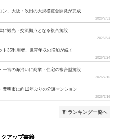
コン、大阪・吹田の大規模複合開発が完成
2026/7/31
津に観光・交流拠点となる複合施設
2026/8/4
ット35利用者、世帯年収の増加が続く
2026/7/24
・一宮の海沿いに商業・住宅の複合型施設
2026/7/16
・豊明市に約12年ぶりの分譲マンション
2026/7/16
ランキング一覧へ
ックアップ書籍