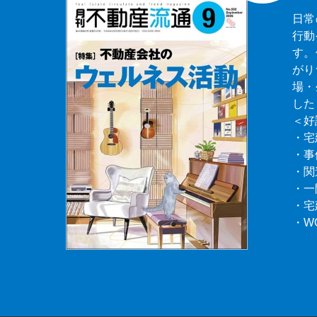
日常
行動
す。
がり
場・
した
＜好
・宅
・事
・関
・一
・宅
・W