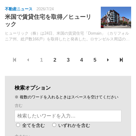
不動産ニュース
2026/7/24
米国で賃貸住宅を取得／ヒューリ
ック
ヒューリック（株）は24日、米国の賃貸住宅「Domain」（カリフォル
ニア州、総戸数166戸）を取得したと発表した。ロサンゼルス周辺の雇
用集積地にアクセスしやすく、若手ホワイトカラー層に人気があるウエ
ストハリウッドに立地。
1
2
3
4
5
検索オプション
※ 複数のワードを入れるときはスペースを空けてください
含む
全てを含む
いずれかを含む