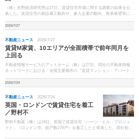
（株）矢野経済研究所は27日、賃貸住宅市場に関する調査の結果を公
表した。賃貸住宅の新設着工動向や、参入企業の動向、将来展望等につ
いて、関連事業者に対する直接面談や文献調査によってまとめた。
2026/7/27
不動産ニュース
2026/7/27
賃貸M家賃、10エリアが全面積帯で前年同月を
上回る
不動産情報サービスのアットホーム（株）は27日、同社の不動産情報
ネットワークにおける「全国主要都市の『賃貸マンション・アパート』
募集家賃動向」（2026年6月）を発表した。入居者が1ヵ月に支払う
「賃料＋管理費・共益費等」を「家賃」と定義。
2026/7/24
不動産ニュース
2026/7/24
英国・ロンドンで賃貸住宅を着工
／野村不
野村不動産（株）は24日、英国で賃貸住宅「ハーン・ヒル・プロジェ
クト」（ロンドン市、総戸数278戸）を着工したと発表した。同社初の
英国での賃貸住宅開発プロジェクト。