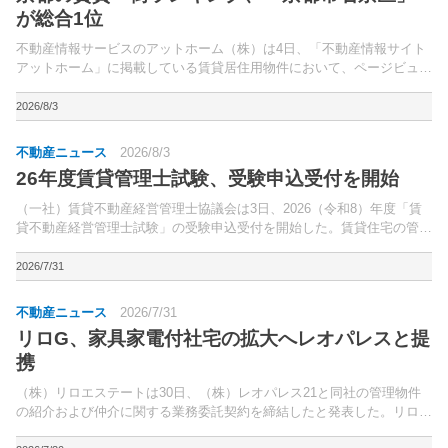
が総合1位
不動産情報サービスのアットホーム（株）は4日、「不動産情報サイト
アットホーム」に掲載している賃貸居住用物件において、ページビュー
数が多い駅をまとめた「アットホーム 賃貸・街ランキング 京都府編」
を発表した。調査期間は2026年4月1日～6月3...
2026/8/3
不動産ニュース
2026/8/3
26年度賃貸管理士試験、受験申込受付を開始
（一社）賃貸不動産経営管理士協議会は3日、2026（令和8）年度「賃
貸不動産経営管理士試験」の受験申込受付を開始した。賃貸住宅の管理
に関する知識・技術・倫理観を持ち、適正な管理業務を行なうことがで
きる専門家である「賃貸不動産経営管理士」に必要と...
2026/7/31
不動産ニュース
2026/7/31
リロG、家具家電付社宅の拡大へレオパレスと提
携
（株）リロエステートは30日、（株）レオパレス21と同社の管理物件
の紹介および仲介に関する業務委託契約を締結したと発表した。リロエ
ステートでは、賃貸住宅に従業員のニーズに応じた家具・家電を配置