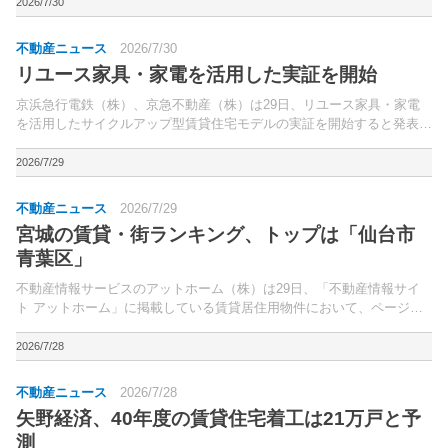
し、社宅や寮として提供する「リロの家具付き賃貸」を1...
2026/7/30
不動産ニュース
2026/7/30
リユース家具・家電を活用した実証を開始
京浜急行電鉄（株）、京急不動産（株）は29日、リユース家具・家電
を活用したサイクルアップ型賃貸住宅モデルの実証を開始すると発表し
た。中古家具・コーディネート提供サービス「KARUKURA（カルク
ラ）」を運営する（株）ストラテジックインサイト、家...
2026/7/29
不動産ニュース
2026/7/29
宮城の賃貸・街ランキング、トップは「仙台市
青葉区」
不動産情報サービスのアットホーム（株）は29日、「不動産情報サイ
ト アットホーム」に掲載している賃貸居住用物件において、ページビ
ュー数が多いまちをまとめた「アットホーム 賃貸・街ランキング 宮城
県編」を公表した。調査期間は4月1日～6月30日。...
2026/7/28
不動産ニュース
2026/7/28
矢野経済、40年度の賃貸住宅着工は21万戸と予
測