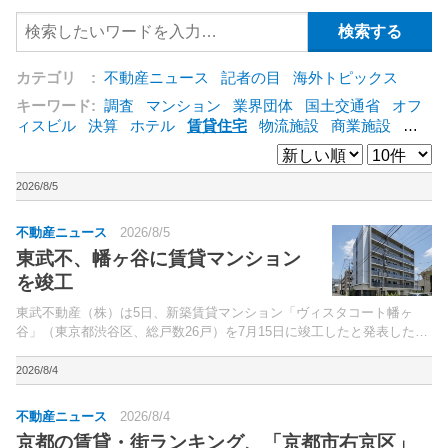
カテゴリ :
不動産ニュース
記者の目
海外トピックス
キーワード:
調査
マンション
業界団体
国土交通省
オフ
ィスビル
決算
ホテル
賃貸住宅
物流施設
商業施設
海
外
オフィス
三井不動産
三菱地所
東急不動産
賃料
ア
ットホーム
既存マンション
野村不動産
ZEH
[+]
2026/8/5
不動産ニュース
2026/8/5
東武不、幡ヶ谷に賃貸マンション
を竣工
東武不動産（株）は5日、新築賃貸マンション「ヴィスタコート幡ヶ
谷」（東京都渋谷区、総戸数26戸）を7月15日に竣工したと発表した。
新規開発事業の第2弾。
2026/8/4
不動産ニュース
2026/8/4
京都の賃貸・街ランキング、「京都市右京区」