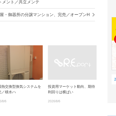
トメント／共立メンテ
屋・御器所の分譲マンション、完売／オープンH
湿熱交換型換気システムを
投資用マーケット動向、期待
売／積水ハ
利回りは横ばい
6/8/6
2026/8/6