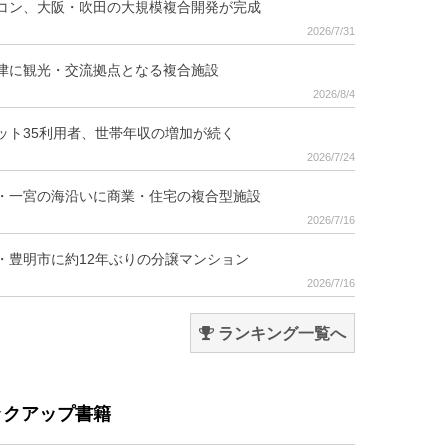
コン、大阪・吹田の大規模複合開発が完成
2026/7/31
津に観光・交流拠点となる複合施設
2026/8/4
ット35利用者、世帯年収の増加が続く
2026/7/24
・一宮の海沿いに商業・住宅の複合型施設
2026/7/16
・豊明市に約12年ぶりの分譲マンション
2026/7/16
ランキング一覧へ
ックアップ書籍