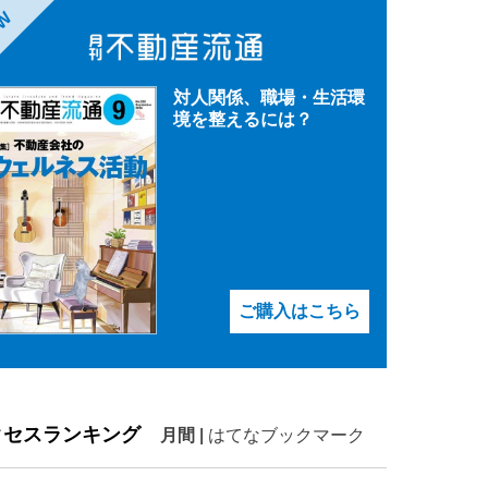
EW
対人関係、職場・生活環
境を整えるには？
ご購入はこちら
クセスランキング
月間
|
はてなブックマーク