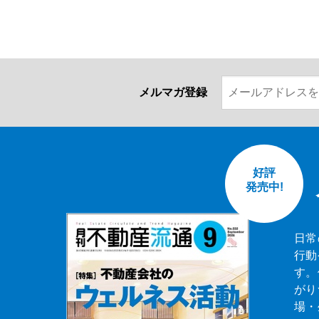
メルマガ登録
好評
発売中!
日常
行動
す。
がり
場・