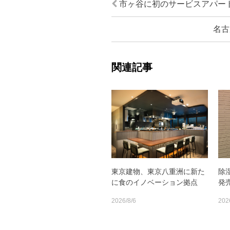
市ヶ谷に初のサービスアパー
名古
関連記事
東京建物、東京八重洲に新た
除
に食のイノベーション拠点
発
2026/8/6
202