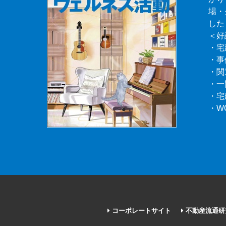
場・
した
＜好
・宅
・事
・関
・一
・宅
・W
コーポレートサイト
不動産流通研