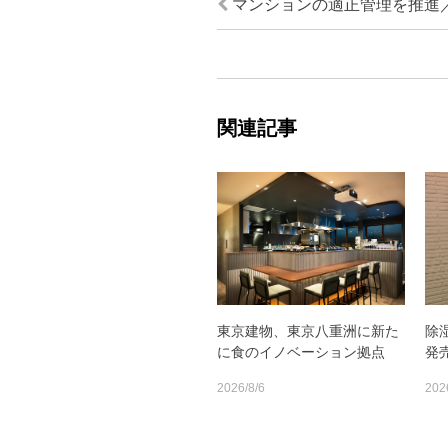
マンションの適正管理を推進
関連記事
東京建物、東京八重洲に新た
除
に食のイノベーション拠点
発
2026/8/6
202