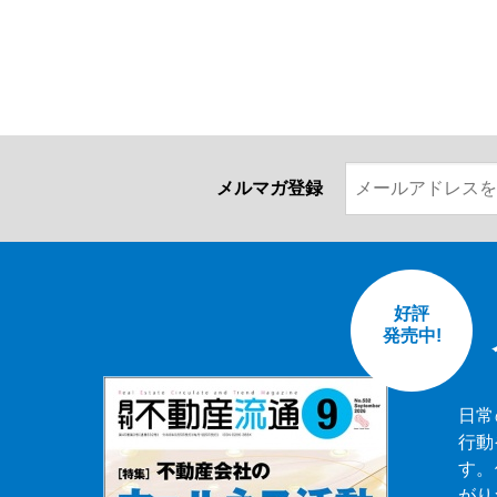
メルマガ登録
好評
発売中!
日常
行動
す。
がり