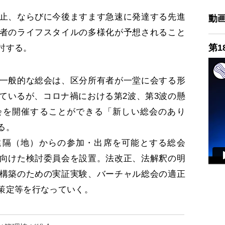
止、ならびに今後ますます急速に発達する先進
動
者のライフスタイルの多様化が予想されること
第1
討する。
一般的な総会は、区分所有者が一堂に会する形
ているが、コロナ禍における第2波、第3波の懸
会を開催することができる「新しい総会のあり
る。
遠隔（地）からの参加・出席を可能とする総会
向けた検討委員会を設置。法改正、法解釈の明
構築のための実証実験、バーチャル総会の適正
策定等を行なっていく。