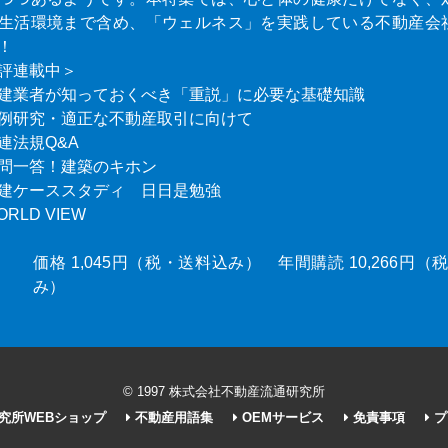
生活環境まで含め、「ウェルネス」を実践している不動産会
！
評連載中＞
建業者が知っておくべき「重説」に必要な基礎知識
例研究・適正な不動産取引に向けて
連法規Q&A
問一答！建築のキホン
建ケーススタディ 日日是勉強
ORLD VIEW
価格 1,045円（税・送料込み） 年間購読 10,266円
み）
© 1997 株式会社不動産流通研究所
究所WEBショップ
不動産用語集
OEMサービス
免責事項
プ