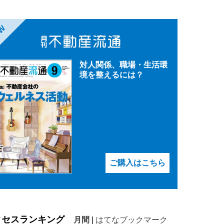
EW
対人関係、職場・生活環
境を整えるには？
ご購入はこちら
クセスランキング
月間
|
はてなブックマーク