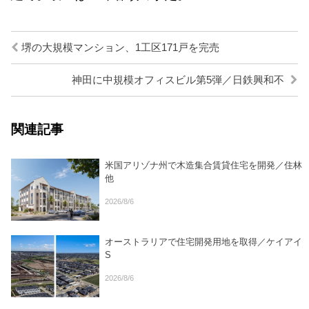
堺の大規模マンション、1工区171戸を完売
神田に中規模オフィスビル第5弾／日鉄興和不
関連記事
米国アリゾナ州で木造集合賃貸住宅を開発／住林
他
2026/8/6
オーストラリアで住宅開発用地を取得／ケイアイ
S
2026/8/6