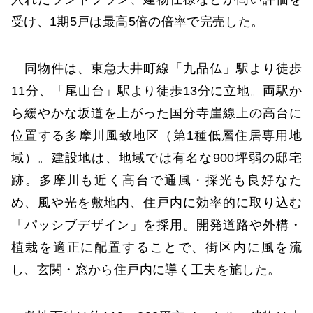
受け、1期5戸は最高5倍の倍率で完売した。
同物件は、東急大井町線「九品仏」駅より徒歩
11分、「尾山台」駅より徒歩13分に立地。両駅か
ら緩やかな坂道を上がった国分寺崖線上の高台に
位置する多摩川風致地区（第1種低層住居専用地
域）。建設地は、地域では有名な900坪弱の邸宅
跡。多摩川も近く高台で通風・採光も良好なた
め、風や光を敷地内、住戸内に効率的に取り込む
「パッシブデザイン」を採用。開発道路や外構・
植栽を適正に配置することで、街区内に風を流
し、玄関・窓から住戸内に導く工夫を施した。