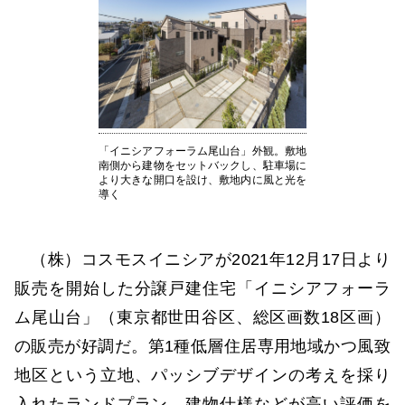
「イニシアフォーラム尾山台」外観。敷地
南側から建物をセットバックし、駐車場に
より大きな開口を設け、敷地内に風と光を
導く
（株）コスモスイニシアが2021年12月17日より
販売を開始した分譲戸建住宅「イニシアフォーラ
ム尾山台」（東京都世田谷区、総区画数18区画）
の販売が好調だ。第1種低層住居専用地域かつ風致
地区という立地、パッシブデザインの考えを採り
入れたランドプラン、建物仕様などが高い評価を