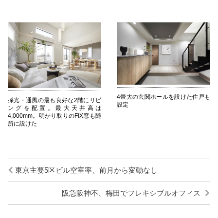
4畳大の玄関ホールを設けた住戸も
採光・通風の最も良好な2階にリビ
設定
ングを配置。最大天井高は
4,000mm。明かり取りのFIX窓も随
所に設けた
東京主要5区ビル空室率、前月から変動なし
阪急阪神不、梅田でフレキシブルオフィス