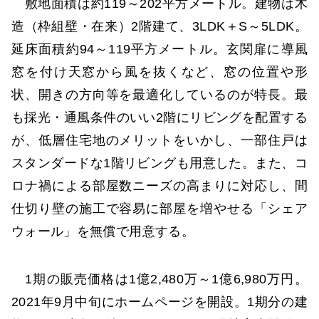
敷地面積は約119～202平方メートル。建物は木
造（枠組壁・在来）2階建て、3LDK＋S～5LDK。
延床面積約94～119平方メートル。玄関扉に導風
窓を付け天窓から風を抜くなど、窓の位置や形
状、開きの方向等を最適化しているのが特長。最
も採光・通風条件のいい2階にリビングを配置する
が、低層住宅地のメリットをいかし、一部住戸は
スタンダードな1階リビングも用意した。また、コ
ロナ禍による部屋数ニーズの高まりに対応し、間
仕切り壁の施工で容易に部屋を増やせる「シェア
ウォール」を無償で用意する。
1期の販売価格は1億2,480万～1億6,980万円。
2021年9月中旬にホームページを開設。1期分の建