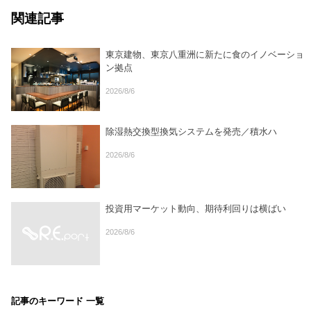
関連記事
東京建物、東京八重洲に新たに食のイノベーショ
ン拠点
2026/8/6
除湿熱交換型換気システムを発売／積水ハ
2026/8/6
投資用マーケット動向、期待利回りは横ばい
2026/8/6
記事のキーワード 一覧