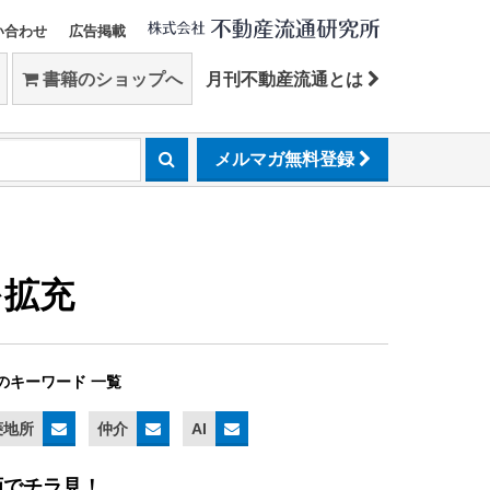
い合わせ
広告掲載
書籍のショップへ
月刊不動産流通とは
メルマガ無料登録
を拡充
のキーワード 一覧
菱地所
仲介
AI
画でチラ見！