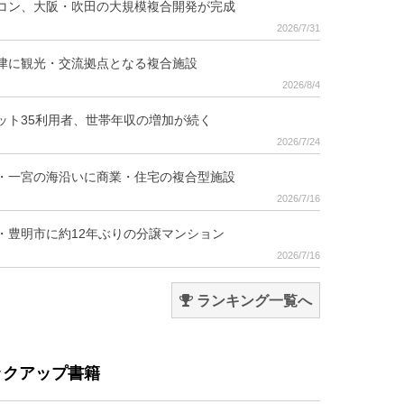
コン、大阪・吹田の大規模複合開発が完成
2026/7/31
津に観光・交流拠点となる複合施設
2026/8/4
ット35利用者、世帯年収の増加が続く
2026/7/24
・一宮の海沿いに商業・住宅の複合型施設
2026/7/16
・豊明市に約12年ぶりの分譲マンション
2026/7/16
ランキング一覧へ
ックアップ書籍