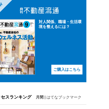
EW
対人関係、職場・生活環
境を整えるには？
ご購入はこちら
クセスランキング
月間
|
はてなブックマーク