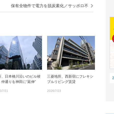
保有全物件で電力を脱炭素化／サッポロ不
所、日本橋川沿いのビル竣
三菱地所、西新宿にフレキシ
。仲通りを神田に“延伸”
ブルリビング賃貸
6/7/31
2026/7/23