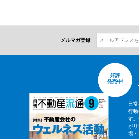
メルマガ登録
好評
発売中!
日常
行動
す。
がり
場・