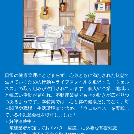
日常の健康管理にとどまらず、心身ともに満たされた状態で
生きていくための行動やライフスタイルを追求する「ウェル
ネス」の取り組みが注目されています。個人や企業、地域…
と幅広い活動が見られ、不動産業界でもその動きが広がりつ
つあるようです。本特集では、心と体の健康だけでなく、対
人関係や職場・生活環境まで含め、「ウェルネス」を実践し
ている不動産会社を取材しました！
＜好評連載中＞
・宅建業者が知っておくべき「重説」に必要な基礎知識