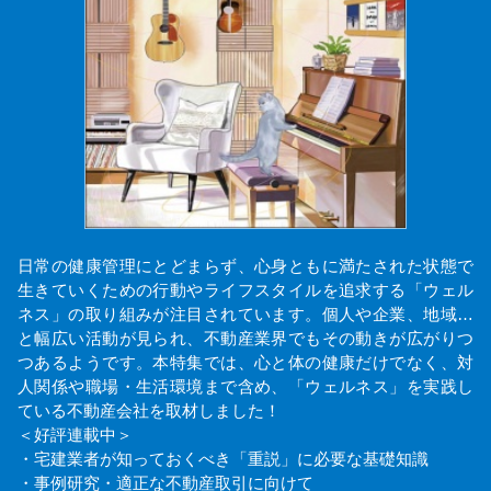
日常の健康管理にとどまらず、心身ともに満たされた状態で
生きていくための行動やライフスタイルを追求する「ウェル
ネス」の取り組みが注目されています。個人や企業、地域…
と幅広い活動が見られ、不動産業界でもその動きが広がりつ
つあるようです。本特集では、心と体の健康だけでなく、対
人関係や職場・生活環境まで含め、「ウェルネス」を実践し
ている不動産会社を取材しました！
＜好評連載中＞
・宅建業者が知っておくべき「重説」に必要な基礎知識
・事例研究・適正な不動産取引に向けて