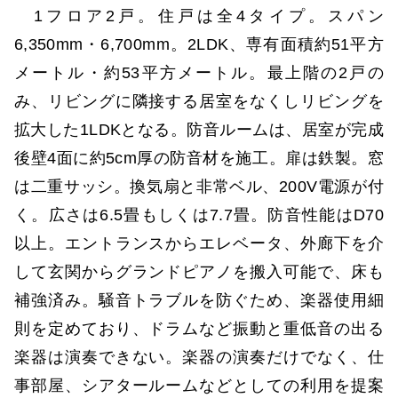
1フロア2戸。住戸は全4タイプ。スパン
6,350mm・6,700mm。2LDK、専有面積約51平方
メートル・約53平方メートル。最上階の2戸の
み、リビングに隣接する居室をなくしリビングを
拡大した1LDKとなる。防音ルームは、居室が完成
後壁4面に約5cm厚の防音材を施工。扉は鉄製。窓
は二重サッシ。換気扇と非常ベル、200V電源が付
く。広さは6.5畳もしくは7.7畳。防音性能はD70
以上。エントランスからエレベータ、外廊下を介
して玄関からグランドピアノを搬入可能で、床も
補強済み。騒音トラブルを防ぐため、楽器使用細
則を定めており、ドラムなど振動と重低音の出る
楽器は演奏できない。楽器の演奏だけでなく、仕
事部屋、シアタールームなどとしての利用を提案