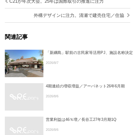
C21が年次大会。25年は国際取引の推進に注力
外構デザインに注力。清瀬で建売住宅／住協
関連記事
「新綱島」駅前の古民家等活用PJ、施設名称決定
2026/8/7
4期連続の増収増益／アーバネット26年6月期
2026/8/6
営業利益は46％増／長谷工27年3月期1Q
2026/8/6