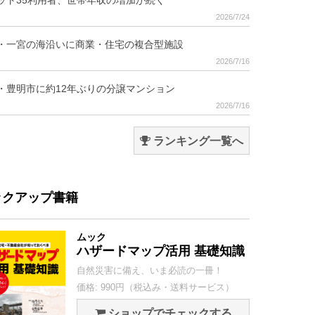
ット35利用者、世帯年収の増加が続く
2026/7/24
・一宮の海沿いに商業・住宅の複合型施設
2026/7/16
・豊明市に約12年ぶりの分譲マンション
2026/7/16
ランキング一覧へ
ックアップ書籍
ムック
ハザードマップ活用 基礎知識
自然災害に備え、いま必読の一冊！
価格: 990円（税込み・送料サービス）
ショップでチェックする