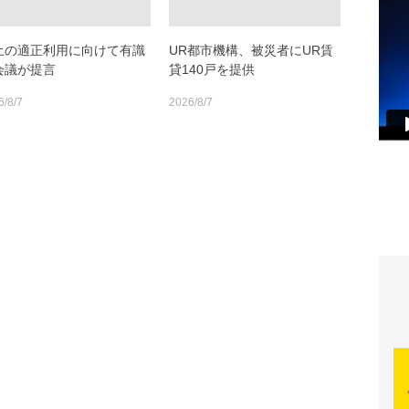
土の適正利用に向けて有識
UR都市機構、被災者にUR賃
会議が提言
貸140戸を提供
6/8/7
2026/8/7