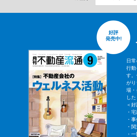
好評
発売中!
日常
行動
す。
がり
場・
した
＜好
・宅
・事
・関
・一