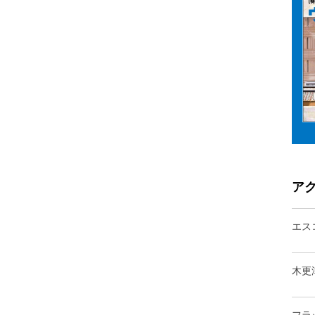
ア
エス
木更