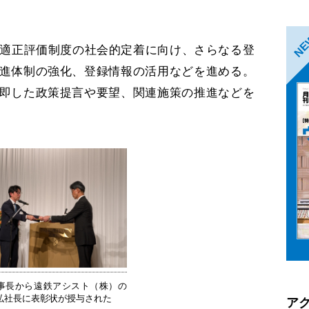
N
適正評価制度の社会的定着に向け、さらなる登
進体制の強化、登録情報の活用などを進める。
即した政策提言や要望、関連施策の推進などを
事長から遠鉄アシスト（株）の
弘社長に表彰状が授与された
ア