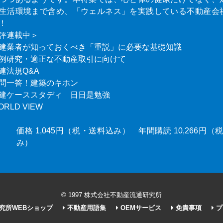
生活環境まで含め、「ウェルネス」を実践している不動産会
！
評連載中＞
建業者が知っておくべき「重説」に必要な基礎知識
例研究・適正な不動産取引に向けて
連法規Q&A
問一答！建築のキホン
建ケーススタディ 日日是勉強
ORLD VIEW
価格 1,045円（税・送料込み） 年間購読 10,266円
み）
© 1997 株式会社不動産流通研究所
究所WEBショップ
不動産用語集
OEMサービス
免責事項
プ