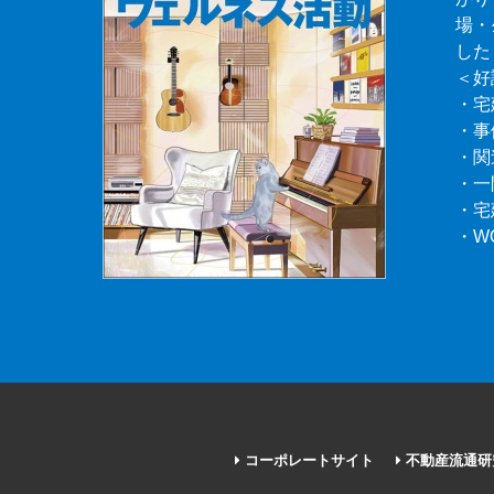
場・
した
＜好
・宅
・事
・関
・一
・宅
・W
コーポレートサイト
不動産流通研