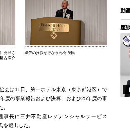
動
座
に発展さ
退任の挨拶を行なう高松 茂氏
世古洋介
会は11日、第一ホテル東京（東京都港区）で
24年度の事業報告および決算、および25年度の事
た。
理事長に三井不動産レジデンシャルサービス
氏を選出した。