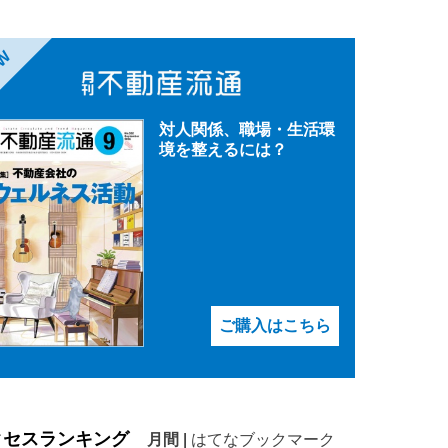
EW
対人関係、職場・生活環
境を整えるには？
ご購入はこちら
クセスランキング
月間
|
はてなブックマーク