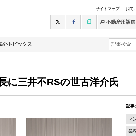
サイトマップ
お問
不動産用語集
海外トピックス
長に三井不RSの世古洋介氏
記事
マ
業