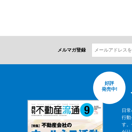
メルマガ登録
好評
発売中!
日常
行動
す。
がり