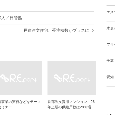
エス
0人／日管協
木更
戸建注文住宅、受注棟数がプラスに
フラ
千葉
愛知
特事業の実務などをテーマ
首都圏投資用マンション、26
セミナー
年上期の供給戸数は28％増