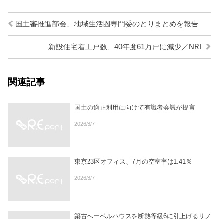
国土審推進部会、地域生活圏専門委のとりまとめを報告
新設住宅着工戸数、40年度61万戸に減少／NRI
関連記事
国土の適正利用に向けて有識者会議が提言
2026/8/7
東京23区オフィス、7月の空室率は1.41％
2026/8/7
築古へーベルハウスを断熱等級6に引上げるリノ