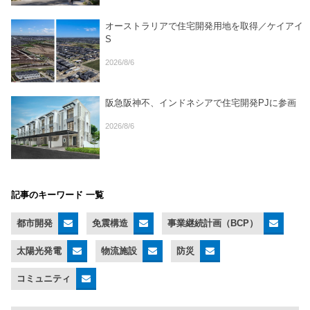
オーストラリアで住宅開発用地を取得／ケイアイ
S
2026/8/6
阪急阪神不、インドネシアで住宅開発PJに参画
2026/8/6
記事のキーワード 一覧
都市開発
免震構造
事業継続計画（BCP）
太陽光発電
物流施設
防災
コミュニティ