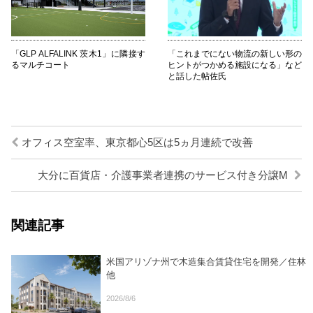
「GLP ALFALINK 茨木1」に隣接す
「これまでにない物流の新しい形の
るマルチコート
ヒントがつかめる施設になる」など
と話した帖佐氏
オフィス空室率、東京都心5区は5ヵ月連続で改善
大分に百貨店・介護事業者連携のサービス付き分譲M
関連記事
米国アリゾナ州で木造集合賃貸住宅を開発／住林
他
2026/8/6