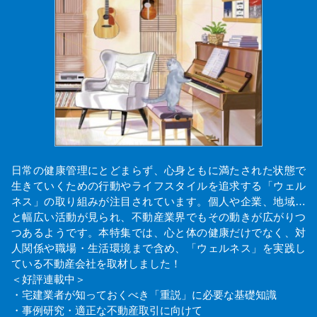
日常の健康管理にとどまらず、心身ともに満たされた状態で
生きていくための行動やライフスタイルを追求する「ウェル
ネス」の取り組みが注目されています。個人や企業、地域…
と幅広い活動が見られ、不動産業界でもその動きが広がりつ
つあるようです。本特集では、心と体の健康だけでなく、対
人関係や職場・生活環境まで含め、「ウェルネス」を実践し
ている不動産会社を取材しました！
＜好評連載中＞
・宅建業者が知っておくべき「重説」に必要な基礎知識
・事例研究・適正な不動産取引に向けて