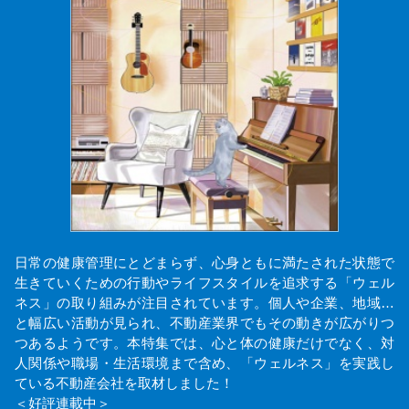
日常の健康管理にとどまらず、心身ともに満たされた状態で
生きていくための行動やライフスタイルを追求する「ウェル
ネス」の取り組みが注目されています。個人や企業、地域…
と幅広い活動が見られ、不動産業界でもその動きが広がりつ
つあるようです。本特集では、心と体の健康だけでなく、対
人関係や職場・生活環境まで含め、「ウェルネス」を実践し
ている不動産会社を取材しました！
＜好評連載中＞