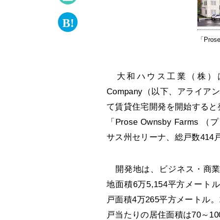
「Pros
大和ハウス工業（株）は4日、グ
Company（以下、アライ
て賃貸住宅開発を開始すると
「Prose Ownsby Fa
サス州セリーナ、総戸数414戸
開発地は、ビジネス・商業の
地面積6万5,154平方メー
戸面積4万265平方メートル。
戸当たりの居住面積は70～1