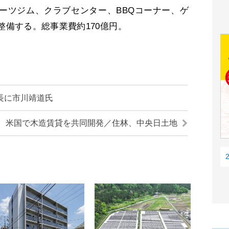
ツジム、クラブセンター、BBQコーナー、ゲ
整備する。総事業費約170億円。
長に市川靖道氏
米国で木造賃貸を共同開発／住林、中央日土地