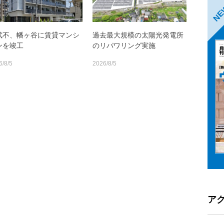
N
武不、幡ヶ谷に賃貸マンシ
過去最大規模の太陽光発電所
ンを竣工
のリパワリング実施
6/8/5
2026/8/5
ア