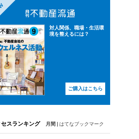
EW
対人関係、職場・生活環
境を整えるには？
ご購入はこちら
クセスランキング
月間
|
はてなブックマーク