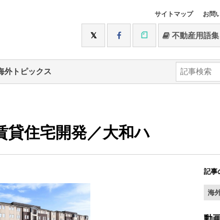
サイトマップ
お問
不動産用語集
海外トピックス
の賃貸住宅開発／大和ハ
記事
海
動