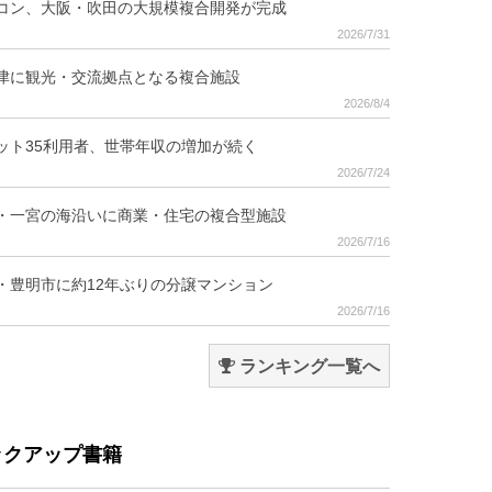
コン、大阪・吹田の大規模複合開発が完成
2026/7/31
津に観光・交流拠点となる複合施設
2026/8/4
ット35利用者、世帯年収の増加が続く
2026/7/24
・一宮の海沿いに商業・住宅の複合型施設
2026/7/16
・豊明市に約12年ぶりの分譲マンション
2026/7/16
ランキング一覧へ
ックアップ書籍