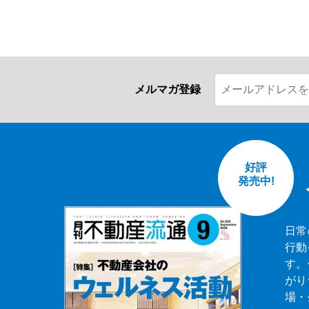
メルマガ登録
好評
発売中!
日常
行動
す。
がり
場・