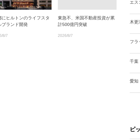
エス
都にヒルトンのライフスタ
東急不、米国不動産投資が累
木更
ルブランド開発
計500億円突破
6/8/7
2026/8/7
フラ
千葉
愛知
ピ