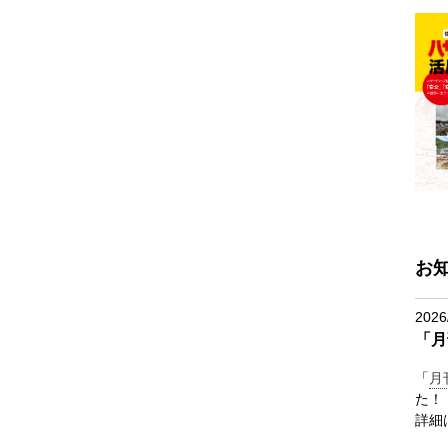
お
2026
「月
「
月
た！
詳細