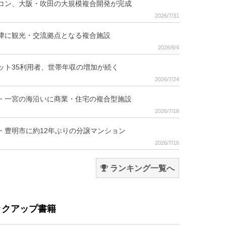
コン、大阪・吹田の大規模複合開発が完成
2026/7/31
津に観光・交流拠点となる複合施設
2026/8/4
ット35利用者、世帯年収の増加が続く
2026/7/24
・一宮の海沿いに商業・住宅の複合型施設
2026/7/16
・豊明市に約12年ぶりの分譲マンション
2026/7/16
ランキング一覧へ
ックアップ書籍