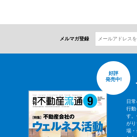
メルマガ登録
好評
発売中!
日常
行動
す。
がり
場・