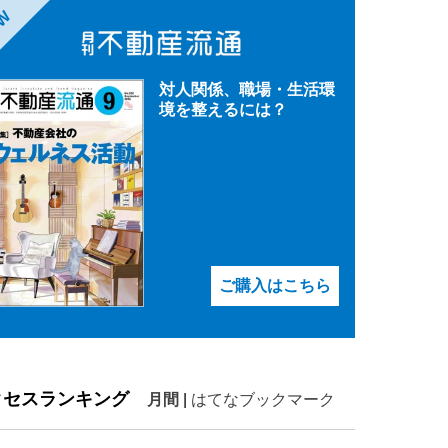
EW
対人関係、職場・生活環
境を整えるには？
ご購入はこちら
クセスランキング
月間
|
はてなブックマーク