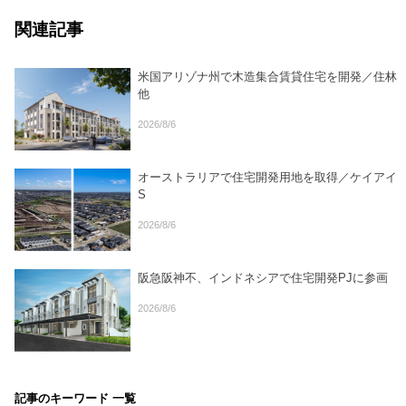
関連記事
米国アリゾナ州で木造集合賃貸住宅を開発／住林
他
2026/8/6
オーストラリアで住宅開発用地を取得／ケイアイ
S
2026/8/6
阪急阪神不、インドネシアで住宅開発PJに参画
2026/8/6
記事のキーワード 一覧