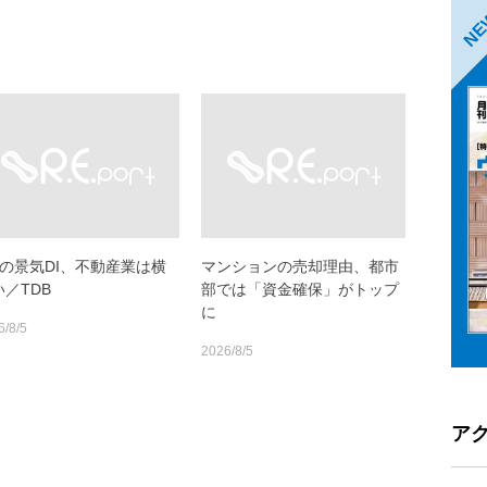
N
月の景気DI、不動産業は横
マンションの売却理由、都市
い／TDB
部では「資金確保」がトップ
に
6/8/5
2026/8/5
ア