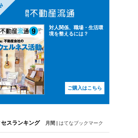
EW
対人関係、職場・生活環
境を整えるには？
ご購入はこちら
クセスランキング
月間
|
はてなブックマーク