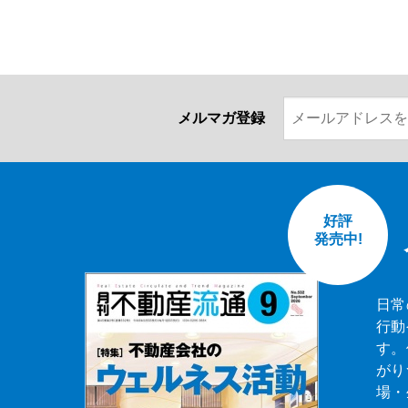
メルマガ登録
好評
発売中!
日常
行動
す。
がり
場・