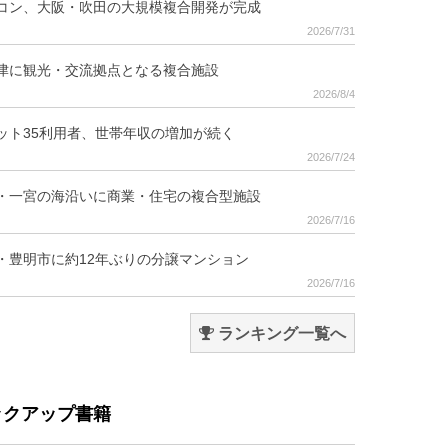
コン、大阪・吹田の大規模複合開発が完成
2026/7/31
津に観光・交流拠点となる複合施設
2026/8/4
ット35利用者、世帯年収の増加が続く
2026/7/24
・一宮の海沿いに商業・住宅の複合型施設
2026/7/16
・豊明市に約12年ぶりの分譲マンション
2026/7/16
ランキング一覧へ
ックアップ書籍