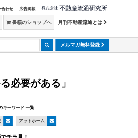
い合わせ
広告掲載
書籍のショップへ
月刊不動産流通とは
メルマガ無料登録
移る必要がある」
のキーワード 一覧
査
アットホーム
画でチラ見！