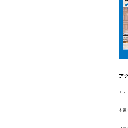
ア
エス
木更