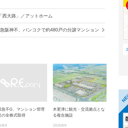
「西大路」／アットホーム
急阪神不、バンコクで約480戸の分譲マンション
N
田急不G、マンション管理
木更津に観光・交流拠点とな
社の全株式取得
る複合施設
6/8/4
2026/8/4