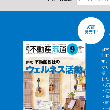
好評
発売中!
日常
行動
す。
がり
場・
した
＜好
・宅
・事
・関
・一