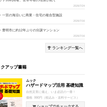
ット35利用者、世帯年収の増加が続く
2026/7/24
・一宮の海沿いに商業・住宅の複合型施設
2026/7/16
・豊明市に約12年ぶりの分譲マンション
2026/7/16
ランキング一覧へ
ックアップ書籍
ムック
ハザードマップ活用 基礎知識
自然災害に備え、いま必読の一冊！
価格: 990円（税込み・送料サービス）
ショップでチェックする