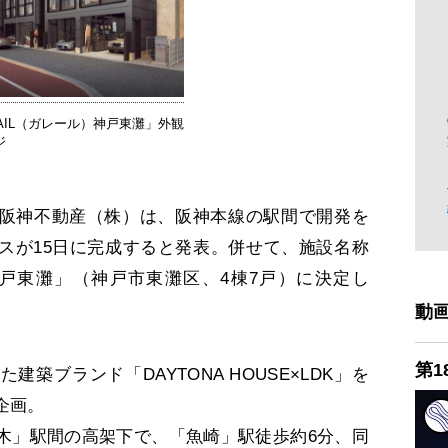
AIL（ガレール）神戸東灘」外観
ジ
阪神不動産（株）は、阪神本線の駅間で開発を
スが15日に完成すると発表。併せて、施設名称
）神戸東灘」（神戸市東灘区、4棟7戸）に決定し
動
第1
ブランド「DAYTONA HOUSE×LDK」を
企画。
」駅間の高架下で、「魚崎」駅徒歩約6分、同