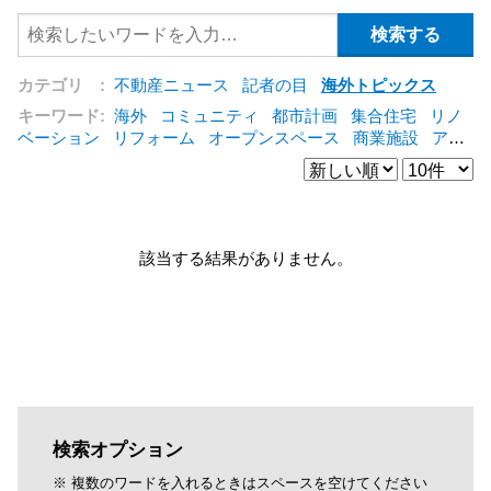
カテゴリ :
不動産ニュース
記者の目
海外トピックス
キーワード:
海外
コミュニティ
都市計画
集合住宅
リノ
ベーション
リフォーム
オープンスペース
商業施設
アパ
ート
建築
マンション
インテリア
エネルギー
新型コロ
ナ対応
エクステリア
区分建物
コンバージョン
都市再生
公営住宅
IT
[+]
該当する結果がありません。
検索オプション
※ 複数のワードを入れるときはスペースを空けてください