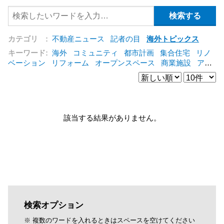
カテゴリ :
不動産ニュース
記者の目
海外トピックス
キーワード:
海外
コミュニティ
都市計画
集合住宅
リノ
ベーション
リフォーム
オープンスペース
商業施設
アパ
ート
建築
マンション
インテリア
エネルギー
新型コロ
ナ対応
エクステリア
区分建物
コンバージョン
都市再生
公営住宅
IT
[+]
該当する結果がありません。
検索オプション
※ 複数のワードを入れるときはスペースを空けてください