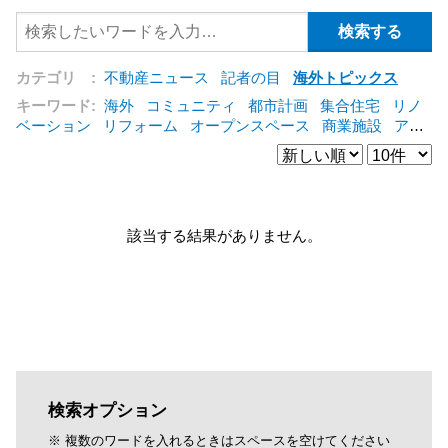
カテゴリ :
不動産ニュース
記者の目
海外トピックス
キーワード:
海外
コミュニティ
都市計画
集合住宅
リノ
ベーション
リフォーム
オープンスペース
商業施設
アパ
ート
建築
マンション
インテリア
エネルギー
新型コロ
ナ対応
エクステリア
区分建物
コンバージョン
都市再生
公営住宅
IT
[+]
該当する結果がありません。
検索オプション
※ 複数のワードを入れるときはスペースを空けてください