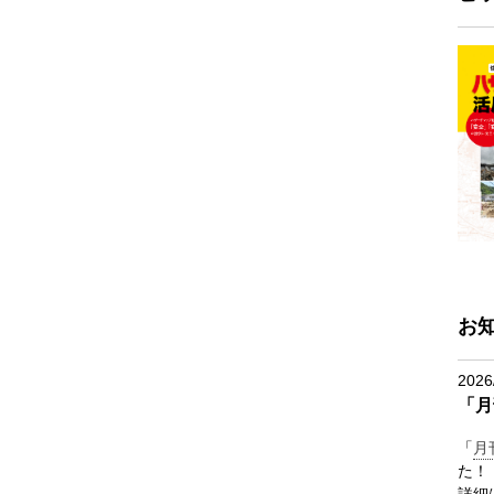
お
2026
「月
「
月
た！
詳細