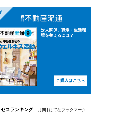
EW
対人関係、職場・生活環
境を整えるには？
ご購入はこちら
クセスランキング
月間
|
はてなブックマーク