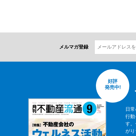
メルマガ登録
好評
発売中!
日常
行動
す。
がり