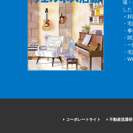
場・
した
＜好
・宅
・事
・関
・一
・宅
・W
コーポレートサイト
不動産流通研