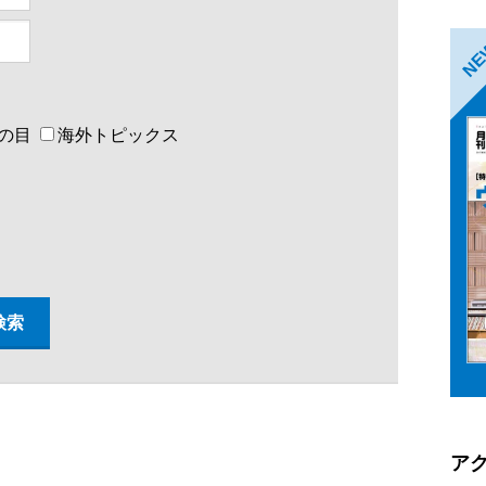
N
の目
海外トピックス
ア