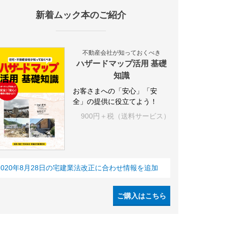
新着ムック本のご紹介
設
アパート
建築
マンション
インテリア
エネルギー
新
不動産会社が知っておくべき
ハザードマップ活用 基礎
知識
お客さまへの「安心」「安
全」の提供に役立てよう！
900円＋税（送料サービス）
2020年8月28日の宅建業法改正に合わせ情報を追加
ご購入はこちら