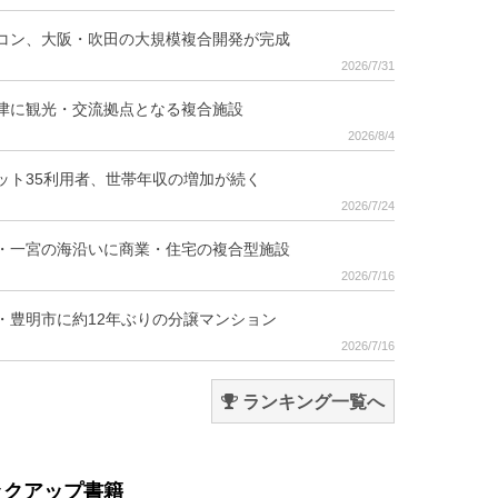
コン、大阪・吹田の大規模複合開発が完成
2026/7/31
津に観光・交流拠点となる複合施設
2026/8/4
ット35利用者、世帯年収の増加が続く
2026/7/24
・一宮の海沿いに商業・住宅の複合型施設
2026/7/16
・豊明市に約12年ぶりの分譲マンション
2026/7/16
ランキング一覧へ
ックアップ書籍