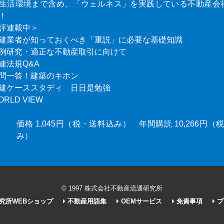
生活環境まで含め、「ウェルネス」を実践している不動産会
！
評連載中＞
建業者が知っておくべき「重説」に必要な基礎知識
例研究・適正な不動産取引に向けて
連法規Q&A
問一答！建築のキホン
建ケーススタディ 日日是勉強
ORLD VIEW
価格 1,045円（税・送料込み） 年間購読 10,266円
み）
© 1997 株式会社不動産流通研究所
究所WEBショップ
不動産用語集
OEMサービス
免責事項
プ