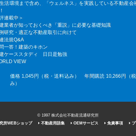
生活環境まで含め、「ウェルネス」を実践している不動産会
！
評連載中＞
建業者が知っておくべき「重説」に必要な基礎知識
例研究・適正な不動産取引に向けて
連法規Q&A
問一答！建築のキホン
建ケーススタディ 日日是勉強
ORLD VIEW
価格 1,045円（税・送料込み） 年間購読 10,266円
み）
© 1997 株式会社不動産流通研究所
究所WEBショップ
不動産用語集
OEMサービス
免責事項
プ