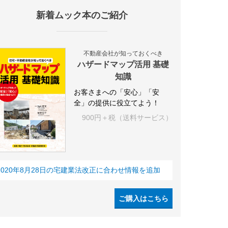
新着ムック本のご紹介
設
アパート
建築
マンション
インテリア
エネルギー
新
不動産会社が知っておくべき
ハザードマップ活用 基礎
知識
お客さまへの「安心」「安
全」の提供に役立てよう！
900円＋税（送料サービス）
2020年8月28日の宅建業法改正に合わせ情報を追加
ご購入はこちら