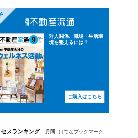
EW
対人関係、職場・生活環
境を整えるには？
ご購入はこちら
クセスランキング
月間
|
はてなブックマーク