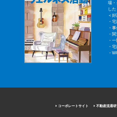
場・
した
＜好
・宅
・事
・関
・一
・宅
・W
コーポレートサイト
不動産流通研