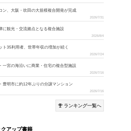
コン、大阪・吹田の大規模複合開発が完成
2026/7/31
津に観光・交流拠点となる複合施設
2026/8/4
ット35利用者、世帯年収の増加が続く
2026/7/24
・一宮の海沿いに商業・住宅の複合型施設
2026/7/16
・豊明市に約12年ぶりの分譲マンション
2026/7/16
ランキング一覧へ
ックアップ書籍