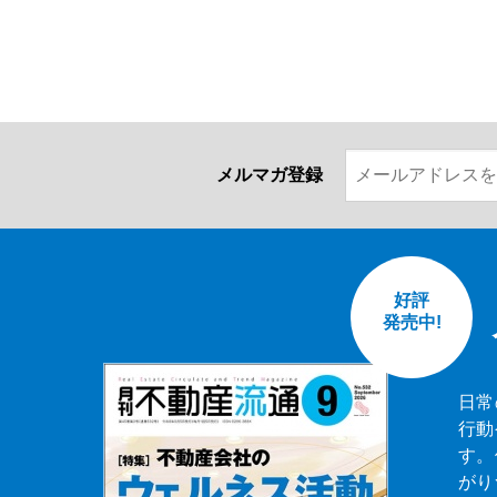
メルマガ登録
好評
発売中!
日常
行動
す。
がり