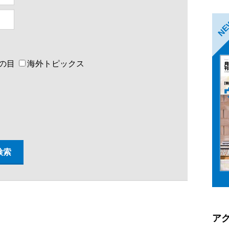
N
の目
海外トピックス
ア