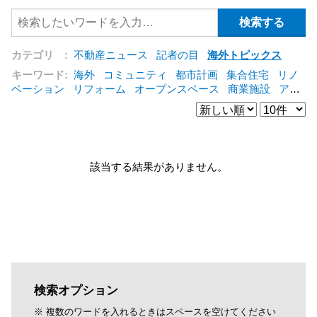
カテゴリ :
不動産ニュース
記者の目
海外トピックス
キーワード:
海外
コミュニティ
都市計画
集合住宅
リノ
ベーション
リフォーム
オープンスペース
商業施設
アパ
ート
建築
マンション
インテリア
エネルギー
新型コロ
ナ対応
エクステリア
区分建物
コンバージョン
都市再生
公営住宅
IT
[+]
該当する結果がありません。
検索オプション
※ 複数のワードを入れるときはスペースを空けてください