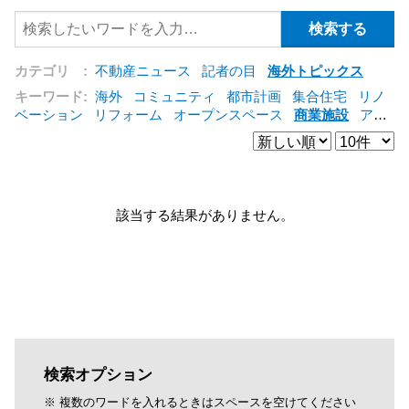
カテゴリ :
不動産ニュース
記者の目
海外トピックス
キーワード:
海外
コミュニティ
都市計画
集合住宅
リノ
ベーション
リフォーム
オープンスペース
商業施設
アパ
ート
建築
マンション
インテリア
エネルギー
新型コロ
ナ対応
エクステリア
区分建物
コンバージョン
都市再生
公営住宅
IT
[+]
該当する結果がありません。
検索オプション
※ 複数のワードを入れるときはスペースを空けてください