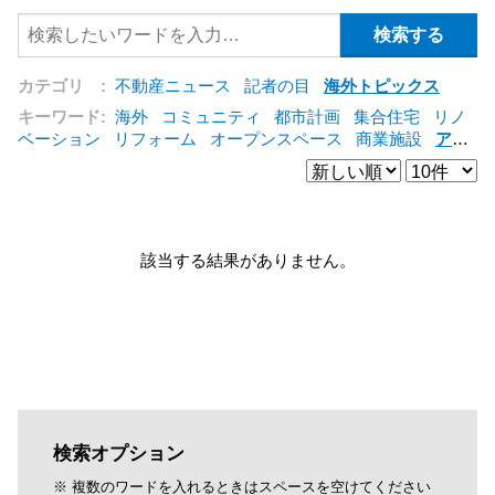
カテゴリ :
不動産ニュース
記者の目
海外トピックス
キーワード:
海外
コミュニティ
都市計画
集合住宅
リノ
ベーション
リフォーム
オープンスペース
商業施設
アパ
ート
建築
マンション
インテリア
エネルギー
新型コロ
ナ対応
エクステリア
区分建物
コンバージョン
都市再生
公営住宅
IT
[+]
該当する結果がありません。
検索オプション
※ 複数のワードを入れるときはスペースを空けてください